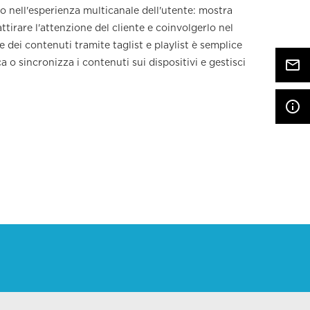
nell'esperienza multicanale dell'utente: mostra
Resol
ttirare l'attenzione del cliente e coinvolgerlo nel
Brigh
 dei contenuti tramite taglist e playlist è semplice
Pixel
mail_outline
a o sincronizza i contenuti sui dispositivi e gestisci
Form 
Heigh
Width
info_outline
Struc
Sides
Struc
Insta
Front
Paint
Colou
Heigh
Width
Depht
Maint