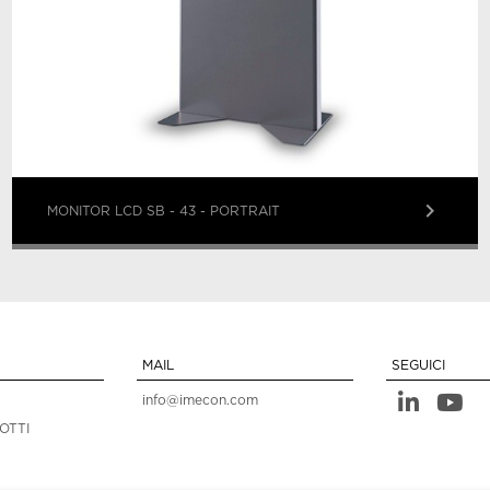
keyboard_arrow_right
MONITOR LCD SB - 43 - PORTRAIT
MAIL
SEGUICI
info@imecon.com
OTTI