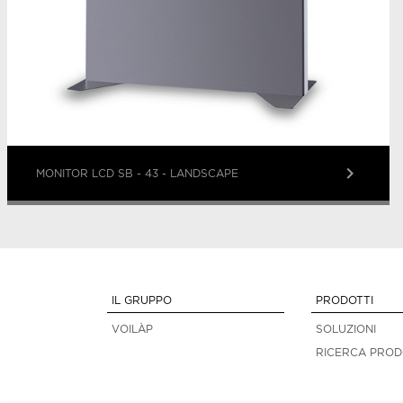
keyboard_arrow_right
MONITOR LCD SB - 43 - LANDSCAPE
IL GRUPPO
PRODOTTI
VOILÀP
SOLUZIONI
RICERCA PROD