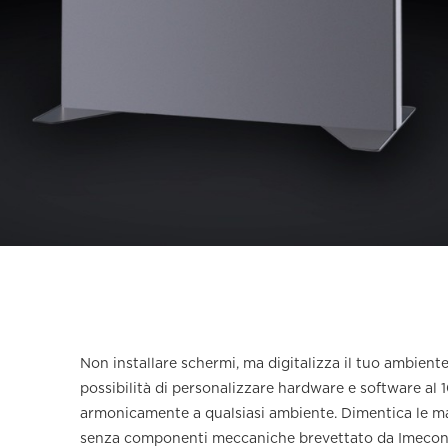
Non installare schermi, ma digitalizza il tuo ambiente
possibilità di personalizzare hardware e software al 
armonicamente a qualsiasi ambiente. Dimentica le ma
senza componenti meccaniche brevettato da Imecon, p