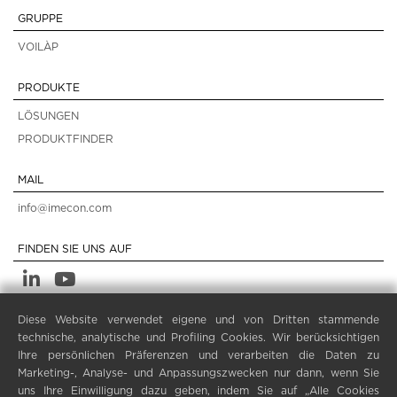
GRUPPE
VOILÀP
PRODUKTE
LÖSUNGEN
PRODUKTFINDER
MAIL
info@imecon.com
FINDEN SIE UNS AUF
Diese Website verwendet eigene und von Dritten stammende
LEGALE
technische, analytische und Profiling Cookies. Wir berücksichtigen
PRIVACY POLICY
Ihre persönlichen Präferenzen und verarbeiten die Daten zu
Marketing-, Analyse- und Anpassungszwecken nur dann, wenn Sie
LEGAL NOTES
uns Ihre Einwilligung dazu geben, indem Sie auf „Alle Cookies