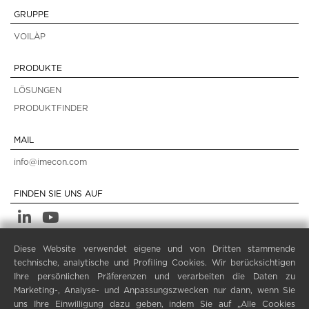
GRUPPE
VOILÀP
PRODUKTE
LÖSUNGEN
PRODUKTFINDER
MAIL
info@imecon.com
FINDEN SIE UNS AUF
Diese Website verwendet eigene und von Dritten stammende
LEGALE
technische, analytische und Profiling Cookies. Wir berücksichtigen
PRIVACY POLICY
Ihre persönlichen Präferenzen und verarbeiten die Daten zu
Marketing-, Analyse- und Anpassungszwecken nur dann, wenn Sie
LEGAL NOTES
uns Ihre Einwilligung dazu geben, indem Sie auf „Alle Cookies