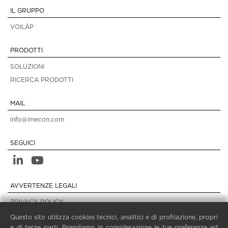
IL GRUPPO
VOILÀP
PRODOTTI
SOLUZIONI
RICERCA PRODOTTI
MAIL
info@imecon.com
SEGUICI
AVVERTENZE LEGALI
PRIVACY POLICY
COMPLIANCE
Questo sito utilizza cookies tecnici, analitici e di profilazione, propri
e di terze parti. Prendiamo in considerazione le tue preferenze ed