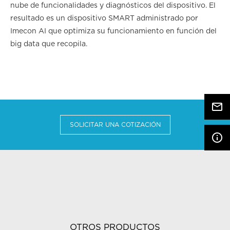
nube de funcionalidades y diagnósticos del dispositivo. El
resultado es un dispositivo SMART administrado por
Imecon AI que optimiza su funcionamiento en función del
big data que recopila.
mail_outline
SOLICITAR UNA COTIZACIÓN
info_outline
OTROS PRODUCTOS