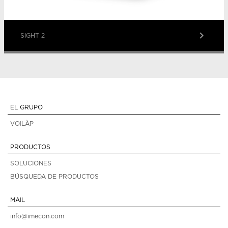
keyboard_arrow_right
SIGHT 2
EL GRUPO
VOILÀP
PRODUCTOS
SOLUCIONES
BÚSQUEDA DE PRODUCTOS
MAIL
info@imecon.com