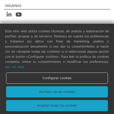
SÍGUENOS
ADVERTENCIAS LEGALES
Este sitio web utiliza cookies técnicas, de análisis y elaboración de
PRIVACY POLICY
perfiles, propias y de terceros. Tenemos en cuenta tus preferencias
y tratamos los datos con fines de marketing, análisis y
NOTAS LEGALES
personalización únicamente si nos das tu consentimiento al hacer
COOKIE POLICY
clic en «Aceptar todas las cookies» o si seleccionas alguna opción
AJUSTES DE COOKIES
con el botón «Configurar cookies». Para leer la política de cookies
completa, retirar tu consentimiento o modificar tus preferencias,
haz clic aquí
Configurar cookies
Rechazo de las cookies
Imecon S.r.l. - Via Frà Luca Pacioli 3 - Milano 20144 - Italy - ITALY -
Phone +39 0374 825112 - C.F - P.IVA 01433170196
Aceptar todas las cookies