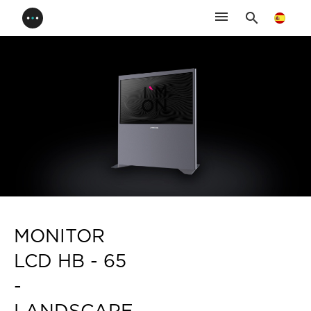
menu
search
MONITOR
LCD HB - 65
-