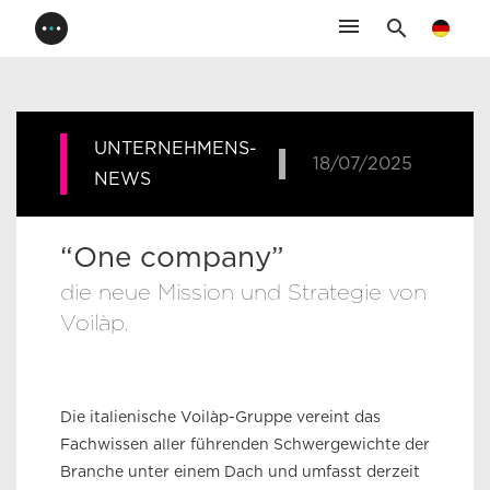
menu
search
UNTERNEHMENS-
18/07/2025
NEWS
“One company”
die neue Mission und Strategie von
Voilàp.
Die italienische Voilàp-Gruppe vereint das
Fachwissen aller führenden Schwergewichte der
Branche unter einem Dach und umfasst derzeit