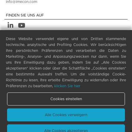
info@imecon.com
FINDEN SIE UNS AUF
Diese Website verwendet eigene und von Dritten stammende
LEGALE
technische, analytische und Profiling Cookies. Wir berücksichtigen
PRIVACY POLICY
Ihre persönlichen Präferenzen und verarbeiten die Daten zu
Marketing-, Analyse- und Anpassungszwecken nur dann, wenn Sie
LEGAL NOTES
uns Ihre Einwilligung dazu geben, indem Sie auf „Alle Cookies
COOKIE POLICY
akzeptieren“ klicken oder über die Schaltfläche „Cookies einstellen“
COOKIES EINSTELLUNGEN
eine bestimmte Auswahl treffen. Um die vollständige Cookie-
Richtlinie zu lesen, Ihre erteilte Einwilligung zu widerrufen oder Ihre
Präferenzen zu bearbeiten,
klicken Sie hier
Cookies einstellen
Alle Cookies verweigern
Imecon S.r.l. - Via Frà Luca Pacioli 3 - Milano 20144 - Italy - ITALY -
Phone +39 0374 825112 - C.F - P.IVA 01433170196
Alle Cookies akzeptieren